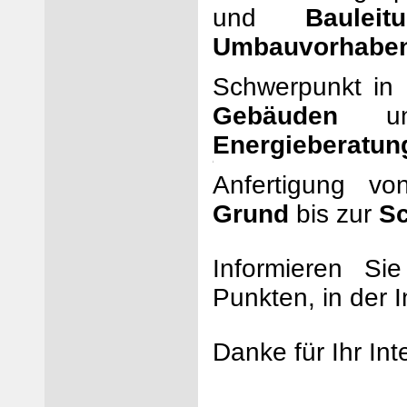
und
Bauleit
Umbauvorhabe
Schwerpunkt in
Gebäuden
und
Energieberatun
i
Anfertigung v
Grund
bis zur
S
Informieren Si
Punkten, in der I
Danke für Ihr Int